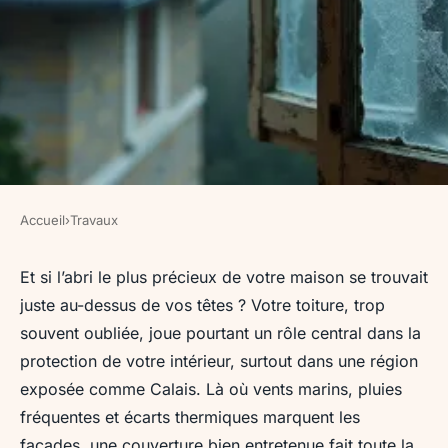
Accueil
›
Travaux
TRAVAUX
Urgence toiture : comment
Et si l’abri le plus précieux de votre maison se trouvait
juste au-dessus de vos têtes ? Votre toiture, trop
choisir votre couvreur à Calais
souvent oubliée, joue pourtant un rôle central dans la
protection de votre intérieur, surtout dans une région
Auberte
•
09/05/2026 16:28
•
10 min de lecture
exposée comme Calais. Là où vents marins, pluies
fréquentes et écarts thermiques marquent les
façades, une couverture bien entretenue fait toute la