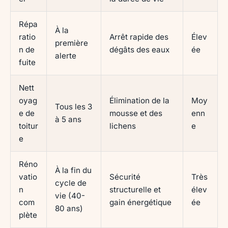
Répa
À la
ratio
Arrêt rapide des
Élev
première
n de
dégâts des eaux
ée
alerte
fuite
Nett
oyag
Élimination de la
Moy
Tous les 3
e de
mousse et des
enn
à 5 ans
toitur
lichens
e
e
Réno
À la fin du
vatio
Sécurité
Très
cycle de
n
structurelle et
élev
vie (40-
com
gain énergétique
ée
80 ans)
plète