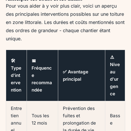
Pour vous aider à y voir plus clair, voici un aperçu
des principales interventions possibles sur une toiture
en zone littorale. Les durées et coûts mentionnés sont
des ordres de grandeur - chaque chantier étant
unique.
⚠️
🛠️
📅
Nive
Type
Fréquenc
✅ Avantage
au
d'int
e
principal
d'ur
erve
recomma
gen
ntion
ndée
ce
Entre
Prévention des
tien
Tous les
fuites et
Bass
annu
12 mois
prolongation de
e
el
la durée de vie