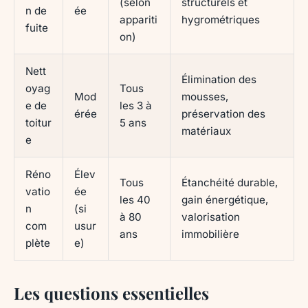
(selon
structurels et
n de
ée
appariti
hygrométriques
fuite
on)
Nett
Élimination des
oyag
Tous
Mod
mousses,
e de
les 3 à
érée
préservation des
toitur
5 ans
matériaux
e
Réno
Élev
Tous
Étanchéité durable,
vatio
ée
les 40
gain énergétique,
n
(si
à 80
valorisation
com
usur
ans
immobilière
plète
e)
Les questions essentielles