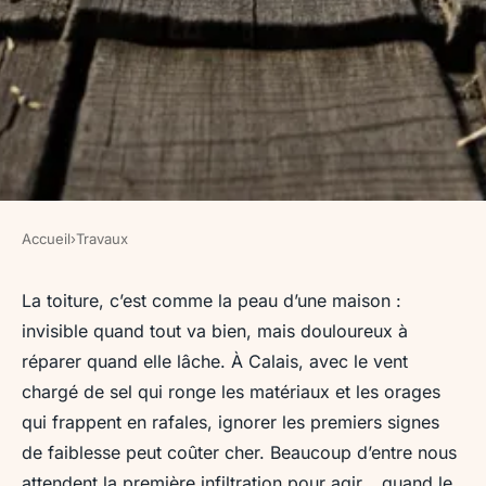
Accueil
›
Travaux
TRAVAUX
Guide pratique pour
La toiture, c’est comme la peau d’une maison :
invisible quand tout va bien, mais douloureux à
sélectionner un couvreur à
réparer quand elle lâche. À Calais, avec le vent
Calais
chargé de sel qui ronge les matériaux et les orages
qui frappent en rafales, ignorer les premiers signes
Auberte
•
19/05/2026 15:43
•
7 min de lecture
de faiblesse peut coûter cher. Beaucoup d’entre nous
attendent la première infiltration pour agir… quand le