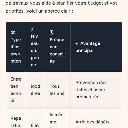
de travaux vous aide à planifier votre budget et vos
priorités. Voici un aperçu clair :
⚡
🛠️
🗓️
Niv
Type
Fréque
eau
✅ Avantage
d'int
nce
d'ur
principal
erve
conseill
gen
ntion
ée
ce
Entre
Prévention des
tien
Mod
Tous
fuites et usure
annu
érée
les ans
prématurée
el
Immédi
Répa
ate
Arrêt des dégâts
ratio
Élev