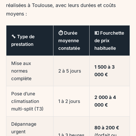
réalisées à Toulouse, avec leurs durées et coûts
moyens :
⏱️ Durée
💶 Fourchette
🔧 Type de
moyenne
de prix
prestation
constatée
habituelle
Mise aux
1 500 à 3
normes
2 à 5 jours
000 €
complète
Pose d’une
2 000 à 4
climatisation
1 à 2 jours
000 €
multi-split (T3)
Dépannage
80 à 200 €
urgent
1 à 3 heures
(forfait ou