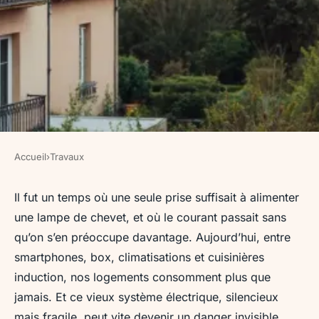
Accueil
›
Travaux
TRAVAUX
Les meilleures astuces pour
Il fut un temps où une seule prise suffisait à alimenter
une lampe de chevet, et où le courant passait sans
choisir un électricien à
qu’on s’en préoccupe davantage. Aujourd’hui, entre
Toulouse
smartphones, box, climatisations et cuisinières
induction, nos logements consomment plus que
Auberte
•
07/05/2026 10:22
•
9 min de lecture
jamais. Et ce vieux système électrique, silencieux
mais fragile, peut vite devenir un danger invisible.