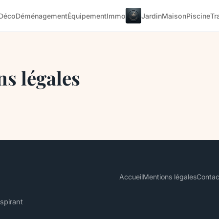
Déco
Déménagement
Équipement
Immo
Jardin
Maison
Piscine
Tr
s légales
Accueil
Mentions légales
Contac
spirant