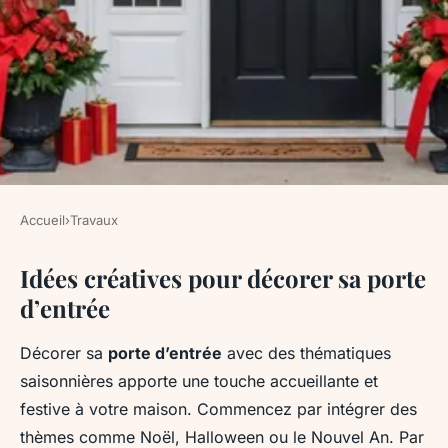
Accueil
›
Travaux
TRAVAUX
Idées créatives pour décorer sa porte
Décorer sa porte d'entrée pour
d’entrée
les fêtes
Décorer sa
porte d’entrée
avec des thématiques
Louise
•
13 janvier 2025
•
6 min de lecture
saisonnières apporte une touche accueillante et
festive à votre maison. Commencez par intégrer des
thèmes comme Noël, Halloween ou le Nouvel An. Par