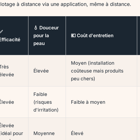
ilotage à distance via une application, même à distance.
💧 Douceur
✅
pour la
💶 Coût d'entretien
Efficacité
peau
Moyen (installation
Très
Élevée
coûteuse mais produits
élevée
peu chers)
Faible
Élevée
(risques
Faible à moyen
d'irritation)
Élevée
(idéal pour
Moyenne
Élevé