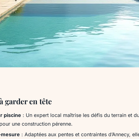
cine à Annecy :
à garder en tête
r piscine
: Un expert local maîtrise les défis du terrain et d
space extérieur
our une construction pérenne.
r-mesure
: Adaptées aux pentes et contraintes d’Annecy, ell