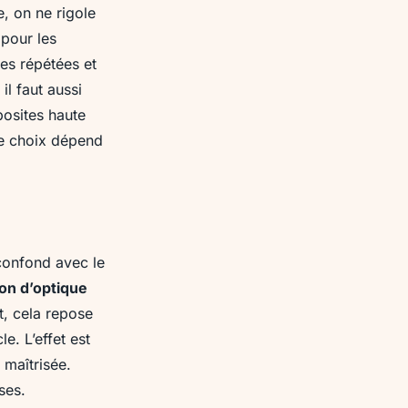
e, on ne rigole
 pour les
ées répétées et
l faut aussi
posites haute
 Le choix dépend
 confond avec le
ion d’optique
t, cela repose
e. L’effet est
 maîtrisée.
ses.