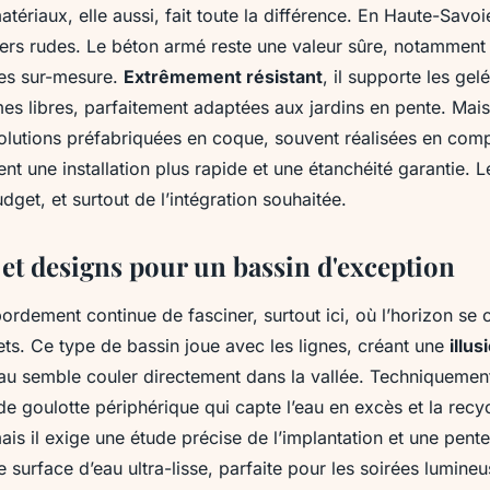
atériaux, elle aussi, fait toute la différence. En Haute-Savoi
vers rudes. Le béton armé reste une valeur sûre, notamment
ées sur-mesure.
Extrêmement résistant
, il supporte les gel
s libres, parfaitement adaptées aux jardins en pente. Mais i
solutions préfabriquées en coque, souvent réalisées en com
rent une installation plus rapide et une étanchéité garantie.
udget, et surtout de l’intégration souhaitée.
et designs pour un bassin d'exception
ordement continue de fasciner, surtout ici, où l’horizon se
ts. Ce type de bassin joue avec les lignes, créant une
illus
eau semble couler directement dans la vallée. Techniquemen
e goulotte périphérique qui capte l’eau en excès et la recycl
ais il exige une étude précise de l’implantation et une pente
 surface d’eau ultra-lisse, parfaite pour les soirées lumineu