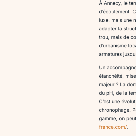
À Annecy, le ter
d’écoulement. C’
luxe, mais une né
adapter la struc
trou, mais de c
d’urbanisme loca
armatures jusqu’
Un accompagneme
étanchéité, mise
majeur ? La dom
du pH, de la tem
C’est une évolut
chronophage. Po
gamme, on peut 
france.com/
.