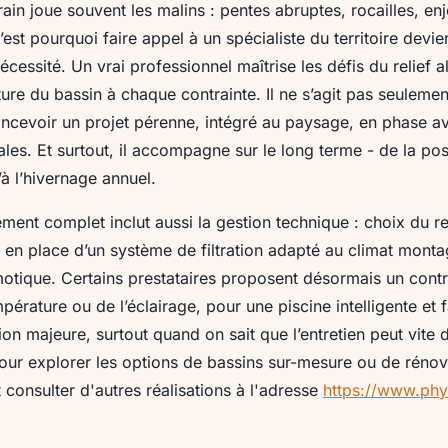
rain joue souvent les malins : pentes abruptes, rocailles, en
est pourquoi faire appel à un spécialiste du territoire devi
cessité. Un vrai professionnel maîtrise les défis du relief al
ture du bassin à chaque contrainte. Il ne s’agit pas seuleme
oncevoir un projet pérenne, intégré au paysage, en phase av
les. Et surtout, il accompagne sur le long terme - de la p
à l’hivernage annuel.
nt complet inclut aussi la gestion technique : choix du r
 en place d’un système de filtration adapté au climat mont
otique. Certains prestataires proposent désormais un contr
pérature ou de l’éclairage, pour une piscine intelligente et f
ion majeure, surtout quand on sait que l’entretien peut vite 
ur explorer les options de bassins sur-mesure ou de rénov
consulter d'autres réalisations à l'adresse
https://www.phy