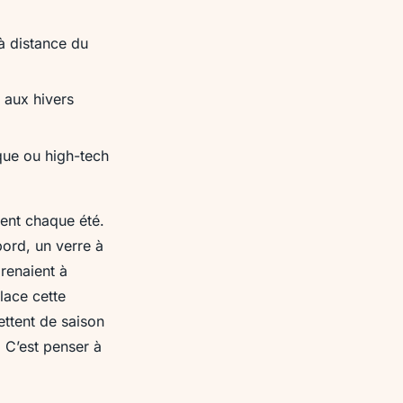
 à distance du
 aux hivers
que ou high-tech
vent chaque été.
bord, un verre à
prenaient à
lace cette
ettent de saison
. C’est penser à