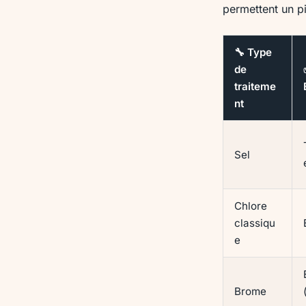
permettent un p
🔧 Type
de
traiteme
nt
Sel
Chlore
classiqu
e
Brome