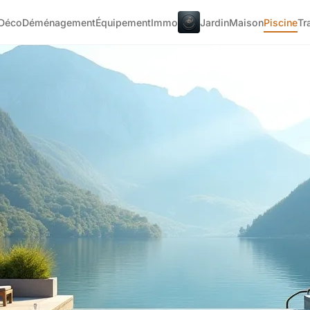
Déco
Déménagement
Équipement
Immo
Jardin
Maison
Piscine
Tr