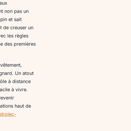
jeux
ent non pas un
pin et sait
nt de creuser un
ec les règles
ose des premières
evêtement,
agnard. Un atout
ôle à distance
acile à vivre.
devenir
ations haut de
drolec-