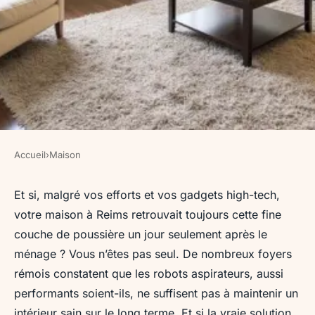
Accueil
›
Maison
MAISON
Optimiser votre ménage à
Et si, malgré vos efforts et vos gadgets high-tech,
votre maison à Reims retrouvait toujours cette fine
Reims pour un intérieur
couche de poussière un jour seulement après le
impeccable
ménage ? Vous n’êtes pas seul. De nombreux foyers
rémois constatent que les robots aspirateurs, aussi
Aubine
•
25/05/2026 12:57
•
11 min de lecture
performants soient-ils, ne suffisent pas à maintenir un
intérieur sain sur le long terme. Et si la vraie solution