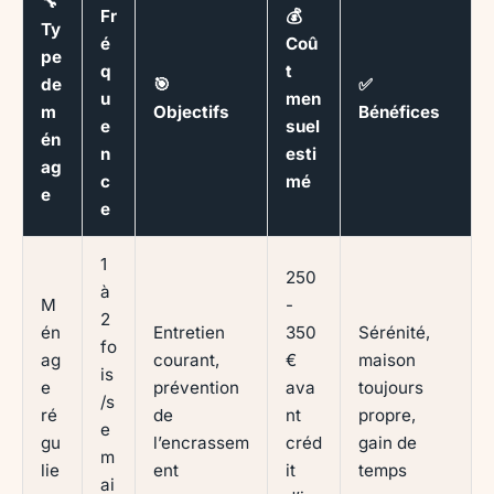
🔧
Fr
💰
Ty
é
Coû
pe
q
t
de
🎯
✅
u
men
m
Objectifs
Bénéfices
e
suel
én
n
esti
ag
c
mé
e
e
1
250
à
M
-
2
én
Entretien
350
Sérénité,
fo
ag
courant,
€
maison
is
e
prévention
ava
toujours
/s
ré
de
nt
propre,
e
gu
l’encrassem
créd
gain de
m
lie
ent
it
temps
ai