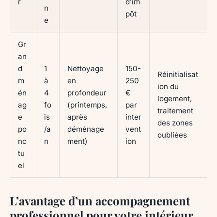
r
d’im
n
pôt
e
Gr
an
d
1
Nettoyage
150-
Réinitialisat
m
à
en
250
ion du
én
4
profondeur
€
logement,
ag
fo
(printemps,
par
traitement
e
is
après
inter
des zones
po
/a
déménage
vent
oubliées
nc
n
ment)
ion
tu
el
L’avantage d’un accompagnement
professionnel pour votre intérieur