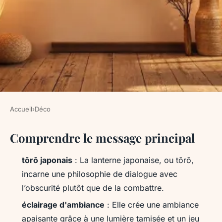
Accueil
›
Déco
DÉCO
Comprendre le message principal
Découvrez comment nos
lanternes japonaises
tōrō japonais
: La lanterne japonaise, ou tōrō,
métamorphosent votre espace
incarne une philosophie de dialogue avec
l’obscurité plutôt que de la combattre.
Camil
•
30/03/2026 10:40
•
12 min de lecture
éclairage d'ambiance
: Elle crée une ambiance
apaisante grâce à une lumière tamisée et un jeu