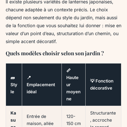
Il existe plusieurs variétés de lanternes japonaises,
chacune adaptée à un contexte précis. Le choix
dépend non seulement du style du jardin, mais aussi
de la fonction que vous souhaitez lui donner : mise en
valeur d’un point d’eau, structuration d’un chemin, ou
simple accent décoratif.
Quels modèles choisir selon son jardin ?
📏
🧱
📍
Haute
💡 Fonction
Sty
Emplacement
ur
décorative
le
idéal
moyen
ne
Ka
Structurante
Entrée de
120-
su
, accroche
maison, allée
150 cm