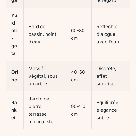
ga
le regard
Yu
ki
Bord de
Réfléchie,
mi
60-80
bassin, point
dialogue
-
cm
d’eau
avec l’eau
ga
ta
Massif
Discrète,
Ori
40-60
végétal, sous
effet
be
cm
un arbre
surprise
Jardin de
Ra
Équilibrée,
pierre,
90-110
nk
élégance
terrasse
cm
ei
sobre
minimaliste